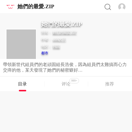
她們的最愛.ZIP
她們的最愛.ZIP
别名：
她们的最爱.ZIP
作者：
ob&犬子
地区：
韩国
都市
帶領新世代組員們的老頑固組長浩俊，因為組員們太難搞而心力
交瘁的他，某天發現了她們的秘密癖好…
999+
目录
评论
推荐