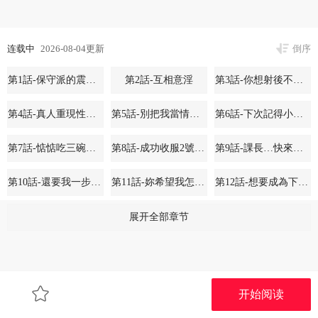
连载中
2026-08-04更新
倒序
第1話-保守派的震撼教育
第2話-互相意淫
第3話-你想射後不理嗎…?
第4話-真人重現性幻想
第5話-別把我當情趣用品
第6話-下次記得小力一點♥
第7話-惦惦吃三碗公的善英
第8話-成功收服2號奴隸?!
第9話-課長…快來救我…
第10話-還要我一步一步教妳嗎?
第11話-妳希望我怎麼做?
第12話-想要成為下屬的唯一男人
第13話-未知的新世界
第14話-令人震驚的姐妹關係
展开全部章节
开始阅读