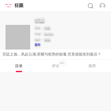
狂眼
狂眼
别名：
狂眼
作者：
Ra-Hye
地区：
韩国
都市
宫廷之巅，风起云涌,荣耀与权势的较量,究竟谁能笑到最后？
999+
目录
评论
推荐