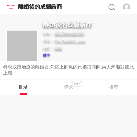
離婚後的成癮諮商
離婚後的成癮諮商
别名：
离婚后的成瘾谘商
作者：
One Team&St. moon
地区：
韩国
都市
尋求成癮治療的離婚女,勾搭上帥氣的已婚諮商師,兩人漸漸對彼此
上癮
999+
目录
评论
推荐